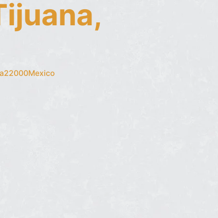
Tijuana,
rnia22000Mexico