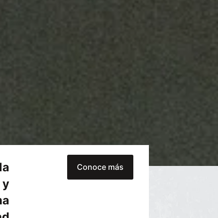
la
Conoce más
 y
na
ad