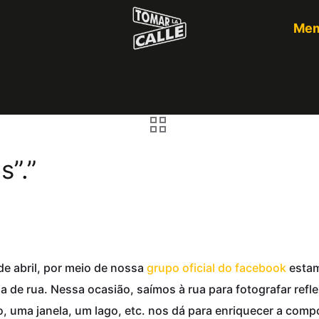
Mem
s”.”
e abril, por meio de nossa
grupo oficial do facebook
esta
ia de rua. Nessa ocasião, saímos à rua para fotografar refl
, uma janela, um lago, etc. nos dá para enriquecer a com