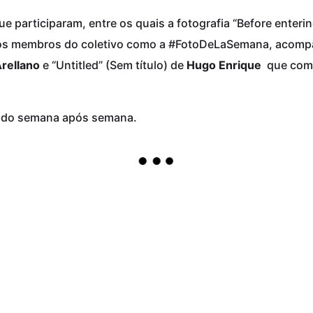
articiparam, entre os quais a fotografia “Before entering
elos membros do coletivo como a #FotoDeLaSemana, acom
Arellano
e “Untitled” (Sem título) de
Hugo Enrique
que comp
ando semana após semana.