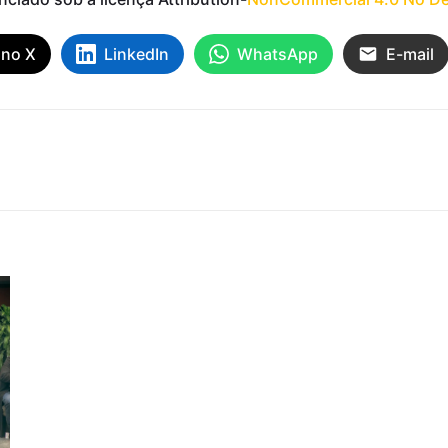
 no X
LinkedIn
WhatsApp
E-mail