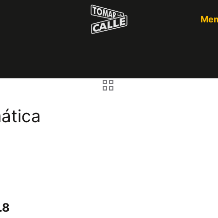
Mem
ática
.8