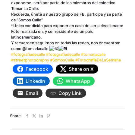
exponerse, será por parte de los miembros del colectivo
Tomar La Calle.
Recuerda, únete a nuestro grupo de FB, participa y se parte
de “Somos Calle”
*Única condición para exponer en caso de ser seleccionado:
Foto realizada en, y ser residente de un país
latinoamericano.
Y recuerden seguirnos en todas las redes, nos encuentran
como @tomarlacalle
#fotografiadecalle
#fotografiadecalle
#tomarlacalle
#streetphotography
#SomosCalle
#FotografiaDeLaSemana
Facebook
Share on X
LinkedIn
WhatsApp
Email
Copy Link
Share