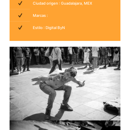
Ciudad origen : Guadalajara, MEX
Marcas :
Estilo : Digital ByN