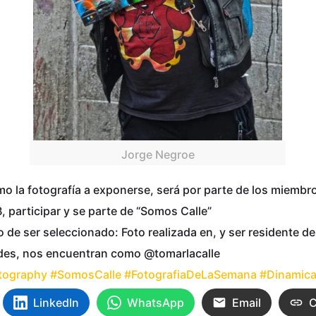
Jorge Negroe
 la fotografía a exponerse, será por parte de los miembro
 participar y se parte de “Somos Calle”
de ser seleccionado: Foto realizada en, y ser residente de
edes, nos encuentran como @tomarlacalle
tography
#SomosCalle
#FotografiaDeLaSemana
#Dinamic
LinkedIn
WhatsApp
Email
C