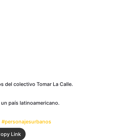
s del colectivo Tomar La Calle.
 un país latinoamericano.
a
#personajesurbanos
opy Link