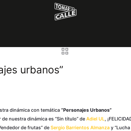
ajes urbanos”
stra dinámica con temática
“Personajes Urbanos”
de nuestra dinámica es “Sin título” de
Adiel UL
, ¡FELICIDA
Vendedor de frutas” de
Sergio Barrientos Almanza
y “Lucha 